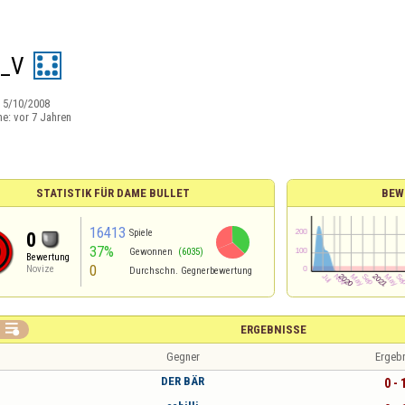
o_V
:
5/10/2008
ne:
vor 7 Jahren
STATISTIK FÜR DAME BULLET
BEW
16413
Spiele
0
37%
Gewonnen
(6035)
Bewertung
0
Novize
Durchschn. Gegnerbewertung

ERGEBNISSE
Gegner
Ergeb
DER BÄR
0 - 