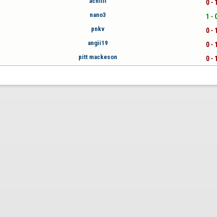
achilli
0 - 
nano3
1 - 
pnkv
0 - 
angii19
0 - 
pitt mackeson
0 - 