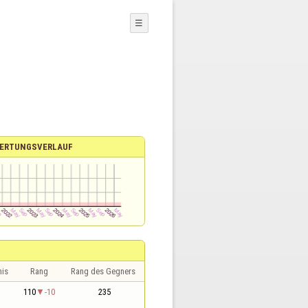
☰
ERTUNGSVERLAUF
nis
Rang
Rang des Gegners
1
110
-10
235