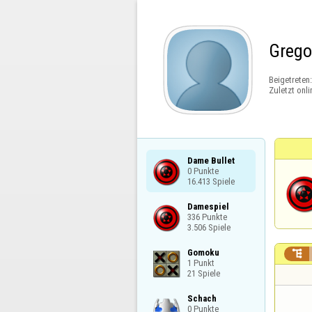
Greg
Beigetreten
Zuletzt onli
Dame Bullet

0 Punkte

16.413 Spiele
Damespiel

336 Punkte

3.506 Spiele
Gomoku


1 Punkt

21 Spiele
Schach

0 Punkte
