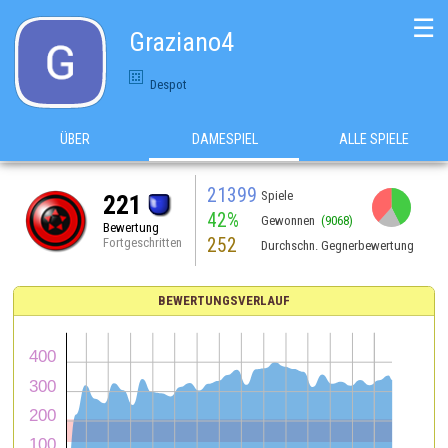
☰
Graziano4
Despot
ÜBER
DAMESPIEL
ALLE SPIELE
21399
Spiele
221
42%
Gewonnen
(9068)
Bewertung
252
Fortgeschritten
Durchschn. Gegnerbewertung
BEWERTUNGSVERLAUF