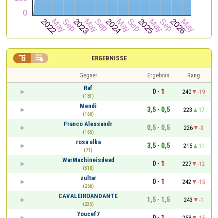


ERGEBNISSE
Gegner
Ergebnis
Rang
Raf
0 - 1
240
-19
(181)
Mendi
3,5 - 0,5
223
17
(160)
Franco Alessandr
0,5 - 0,5
226
-3
(165)
rosa alba
3,5 - 0,5
215
11
(71)
WarMachineisdead
0 - 1
227
-12
(310)
zultar
0 - 1
242
-15
(256)
CAVALEIROANDANTE
1,5 - 1,5
243
-1
(235)
Youcef7
0 - 1
258
-15