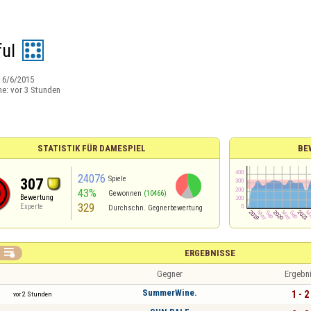
ful
:
6/6/2015
ne:
vor 3 Stunden
STATISTIK FÜR DAMESPIEL
BE
24076
Spiele
307
43%
Gewonnen
(10466)
Bewertung
329
Experte
Durchschn. Gegnerbewertung

ERGEBNISSE
Gegner
Ergebn
SummerWine.
1 - 2
vor 2 Stunden