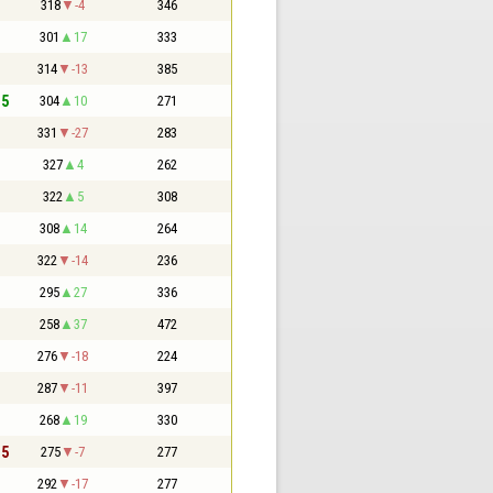
318
-4
346
301
17
333
314
-13
385
,5
304
10
271
331
-27
283
327
4
262
322
5
308
308
14
264
322
-14
236
295
27
336
258
37
472
276
-18
224
287
-11
397
268
19
330
,5
275
-7
277
292
-17
277