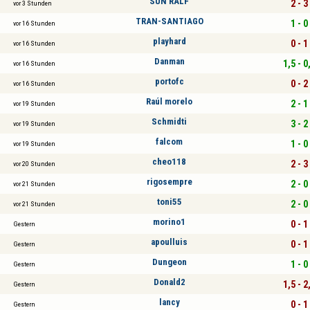
SUN RALF
2 - 3
vor 3 Stunden
TRAN-SANTIAGO
1 - 0
vor 16 Stunden
playhard
0 - 1
vor 16 Stunden
Danman
1,5 - 0
vor 16 Stunden
portofc
0 - 2
vor 16 Stunden
Raúl morelo
2 - 1
vor 19 Stunden
Schmidti
3 - 2
vor 19 Stunden
falcom
1 - 0
vor 19 Stunden
cheo118
2 - 3
vor 20 Stunden
rigosempre
2 - 0
vor 21 Stunden
toni55
2 - 0
vor 21 Stunden
morino1
0 - 1
Gestern
apoulluis
0 - 1
Gestern
Dungeon
1 - 0
Gestern
Donald2
1,5 - 2
Gestern
lancy
0 - 1
Gestern