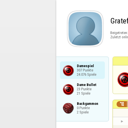
Grate
Beigetreten
Zuletzt onli
Damespiel

307 Punkte

24.076 Spiele
Dame Bullet

23 Punkte

21 Spiele
Backgammon


0 Punkte

2 Spiele