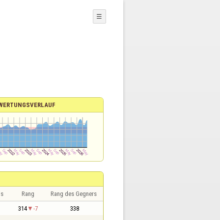
☰
WERTUNGSVERLAUF
is
Rang
Rang des Gegners
314
-7
338