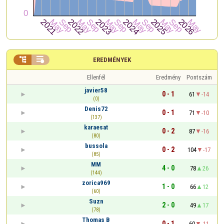


EREDMÉNYEK
Ellenfél
Eredmény
Pontszám
javier58
0 - 1
61
-14
(0)
Denis72
0 - 1
71
-10
(137)
karaesat
0 - 2
87
-16
(80)
bussola
0 - 2
104
-17
(85)
MM
4 - 0
78
26
(144)
zorica969
1 - 0
66
12
(60)
Suzn
2 - 0
49
17
(78)
Thomas B
0 - 1
60
-11