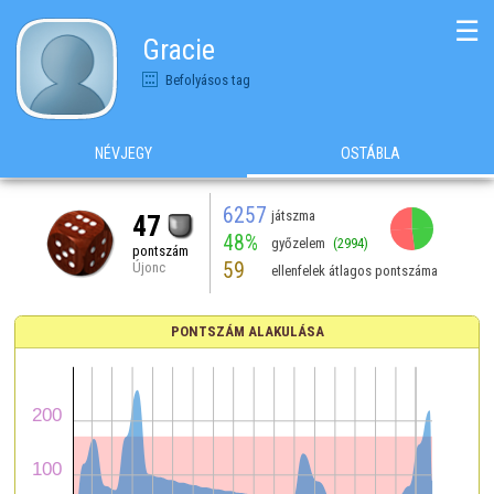
☰
Gracie
Befolyásos tag
NÉVJEGY
OSTÁBLA
6257
játszma
47
48%
győzelem
(2994)
pontszám
59
Újonc
ellenfelek átlagos pontszáma
PONTSZÁM ALAKULÁSA