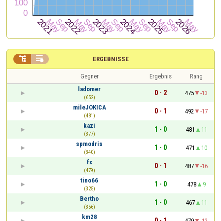


ERGEBNISSE
Gegner
Ergebnis
Rang
ladomer
0 - 2
475
-13
(652)
mileJOKICA
0 - 1
492
-17
(481)
kazi
1 - 0
481
11
(377)
spmodris
1 - 0
471
10
(340)
fx
0 - 1
487
-16
(479)
tino66
1 - 0
478
9
(325)
Bertho
1 - 0
467
11
(356)
km28
0 - 1
479
-12