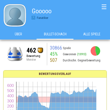
☰
Gooooo
Fanatiker
ÜBER
BULLET-SCHACH
ALLE SPIELE
30866
Spiele
462
45%
Gewonnen
(13913)
Bewertung
507
Meister
Durchschn. Gegnerbewertung
BEWERTUNGSVERLAUF