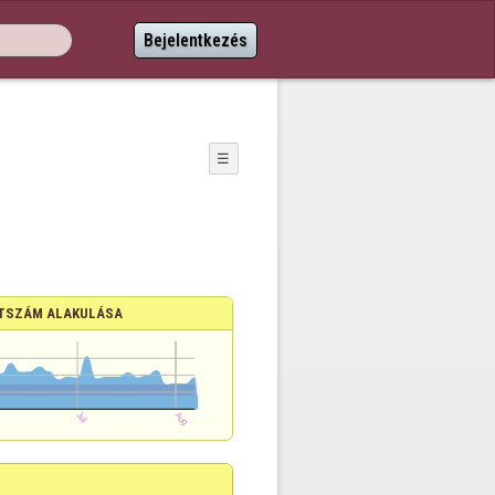
Bejelentkezés
☰
TSZÁM ALAKULÁSA