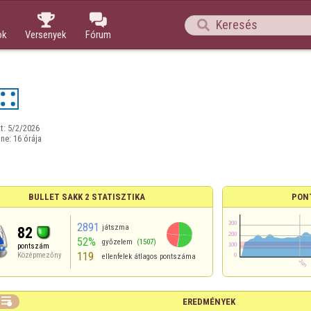



ok
Versenyek
Fórum
t:
5/2/2026
ine:
16 órája
BULLET SAKK 2 STATISZTIKA
PON
2891
játszma
82
52%
győzelem
(1507)
pontszám
119
Középmezőny
ellenfelek átlagos pontszáma

EREDMÉNYEK