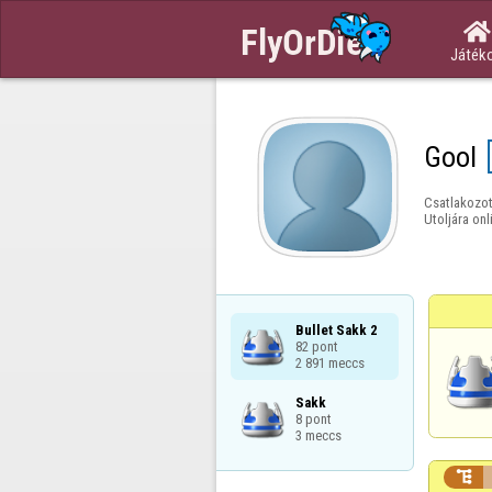

Játék
Gool
Csatlakozot
Utoljára onl
Bullet Sakk 2

82 pont

2 891 meccs
Sakk

8 pont

3 meccs
