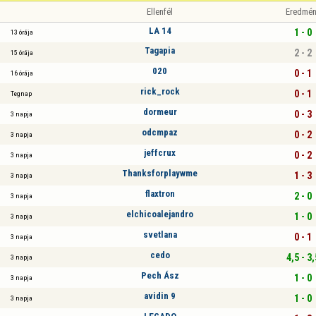
Ellenfél
Eredmén
LA 14
1 - 0
13 órája
Tagapia
2 - 2
15 órája
020
0 - 1
16 órája
rick_rock
0 - 1
Tegnap
dormeur
0 - 3
3 napja
odcmpaz
0 - 2
3 napja
jeffcrux
0 - 2
3 napja
Thanksforplaywme
1 - 3
3 napja
flaxtron
2 - 0
3 napja
elchicoalejandro
1 - 0
3 napja
svetlana
0 - 1
3 napja
cedo
4,5 - 3,
3 napja
Pech Ász
1 - 0
3 napja
avidin 9
1 - 0
3 napja