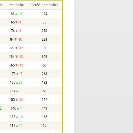
y
Pontszám
Ellenfél pontszáma
63
19
124
66
-3
35
74
-8
254
84
-10
233
121
-37
8
134
-13
307
166
-32
50
173
-7
263
150
23
132
137
13
68
150
-13
226
5
146
4
143
128
18
166
117
11
10