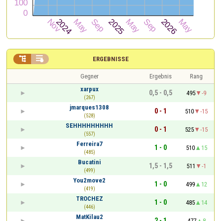


ERGEBNISSE
Gegner
Ergebnis
Rang
xarpux
0,5 - 0,5
495
-9
(267)
jmarques1308
0 - 1
510
-15
(528)
SEHHHHHHHHH
0 - 1
525
-15
(557)
Ferreira7
1 - 0
510
15
(485)
Bucatini
1,5 - 1,5
511
-1
(499)
You2move2
1 - 0
499
12
(419)
TROCHEZ
1 - 0
485
14
(446)
MatKilau2
2 - 1
477
8