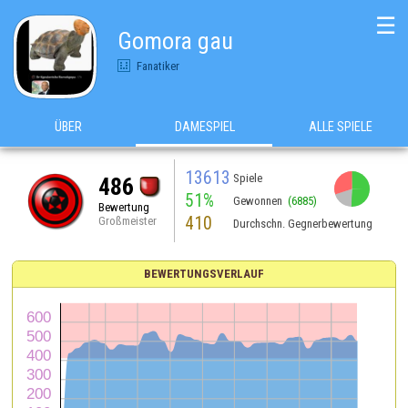
☰
Gomora gau
Fanatiker
ÜBER
DAMESPIEL
ALLE SPIELE
13613
Spiele
486
51%
Gewonnen
(6885)
Bewertung
410
Großmeister
Durchschn. Gegnerbewertung
BEWERTUNGSVERLAUF