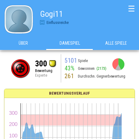
☰
Gogi11
Einflussreiche
ÜBER
DAMESPIEL
ALLE SPIELE
5101
Spiele
300
43%
Gewonnen
(2173)
Bewertung
261
Experte
Durchschn. Gegnerbewertung
BEWERTUNGSVERLAUF