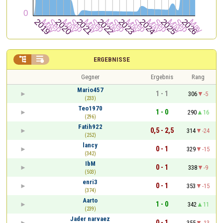


ERGEBNISSE
Gegner
Ergebnis
Rang
Mario457
1 - 1
306
-5
(233)
Teo1970
1 - 0
290
16
(296)
Fatih922
0,5 - 2,5
314
-24
(252)
lancy
0 - 1
329
-15
(342)
IbM
0 - 1
338
-9
(503)
enri3
0 - 1
353
-15
(374)
Aarto
1 - 0
342
11
(239)
Jader narvaez
0 - 1
355
-13