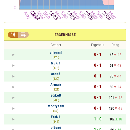


ERGEBNISSE
Gegner
Ergebnis
Rang
ailenmf
0 - 1
48
-12
(128)
NEK-1
0 - 1
61
-13
(136)
arend
0 - 1
75
-14
(120)
Armair
0 - 1
89
-14
(124)
etikett
0 - 1
101
-12
(200)
Montysam
0 - 1
120
-19
(49)
FraNk
1 - 0
102
18
(143)
elbuei
1 - 0
86
16