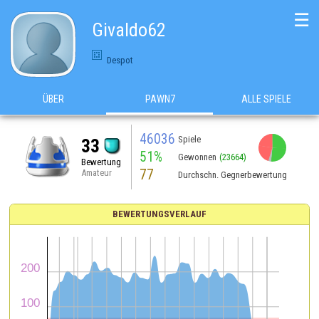
☰
Givaldo62
Despot
ÜBER
PAWN7
ALLE SPIELE
46036
Spiele
33
51%
Gewonnen
(23664)
Bewertung
77
Amateur
Durchschn. Gegnerbewertung
BEWERTUNGSVERLAUF