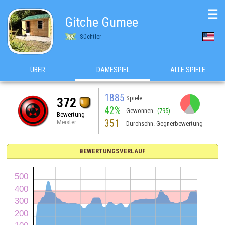
☰
Gitche Gumee
Süchtler
ÜBER
DAMESPIEL
ALLE SPIELE
1885
Spiele
372
42%
Gewonnen
(795)
Bewertung
351
Meister
Durchschn. Gegnerbewertung
BEWERTUNGSVERLAUF