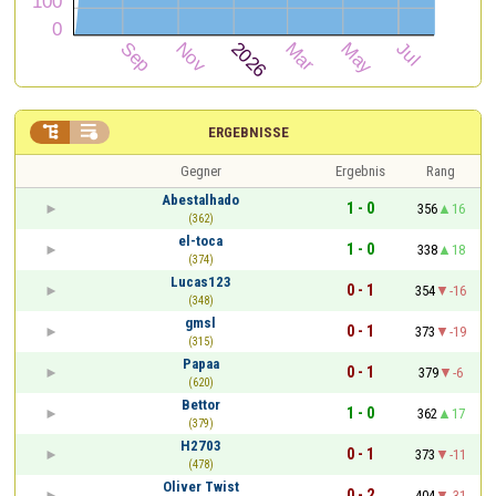


ERGEBNISSE
Gegner
Ergebnis
Rang
Abestalhado
1 - 0
356
16
(362)
el-toca
1 - 0
338
18
(374)
Lucas123
0 - 1
354
-16
(348)
gmsl
0 - 1
373
-19
(315)
Papaa
0 - 1
379
-6
(620)
Bettor
1 - 0
362
17
(379)
H2703
0 - 1
373
-11
(478)
Oliver Twist
0 - 2
404
-31