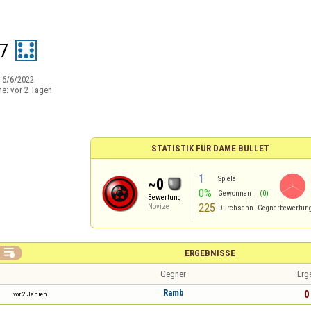
7
:
6/6/2022
ne:
vor 2 Tagen
STATISTIK FÜR DAME BULLET
1
Spiele
~0
0%
Gewonnen
(0)
Bewertung
225
Novize
Durchschn. Gegnerbewertun

ERGEBNISSE
Gegner
Erg
Ramb
0 
vor 2 Jahren