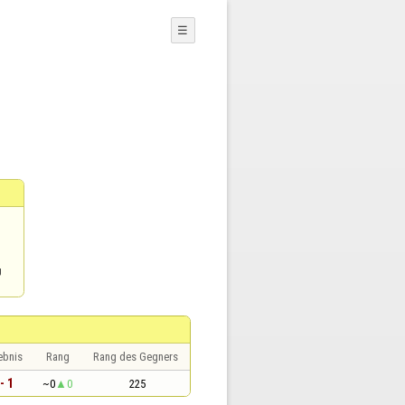
☰
g
ebnis
Rang
Rang des Gegners
- 1
~0
0
225