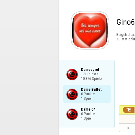
Gino6
Beigetreten
Zuletzt onli
Damespiel

171 Punkte

10.376 Spiele
Dame Bullet

0 Punkte

1 Spiel
Dame 64


0 Punkte

1 Spiel