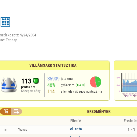
satlakozott:
9/24/2004
ine:
Tegnap
VILLÁMSAKK STATISZTIKA
35909
játszma
113
46%
győzelem
(16420)
pontszám
114
Középmezőny
ellenfelek átlagos pontszáma


EREDMÉNYEK
Ellenfél
Eredmén
ollanta
1 - 1
Tegnap