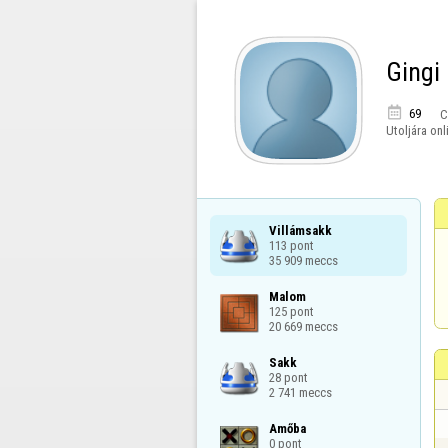
Gingi

69
C
Utoljára onl
Villámsakk

113 pont

35 909 meccs
Malom

125 pont

20 669 meccs
Sakk

28 pont

2 741 meccs
Amőba

0 pont
