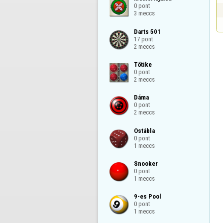
0 pont

3 meccs
Darts 501

17 pont

2 meccs
Tőtike

0 pont

2 meccs
Dáma

0 pont

2 meccs
Ostábla

0 pont

1 meccs
Snooker

0 pont

1 meccs
9-es Pool

0 pont

1 meccs