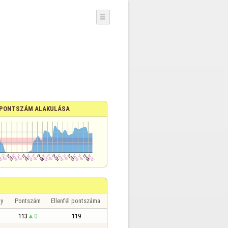
☰
PONTSZÁM ALAKULÁSA
y
Pontszám
Ellenfél pontszáma
113
0
119