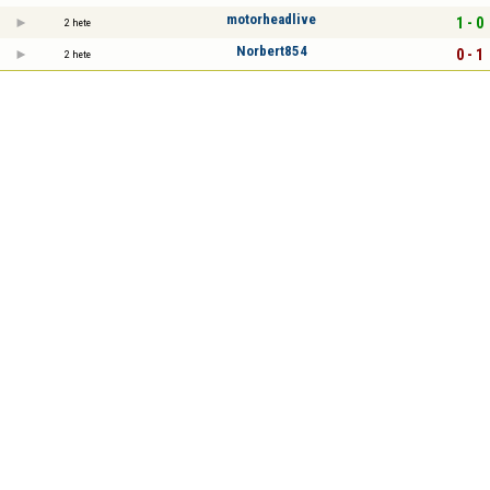
motorheadlive
1 - 0
2 hete
Norbert854
0 - 1
2 hete