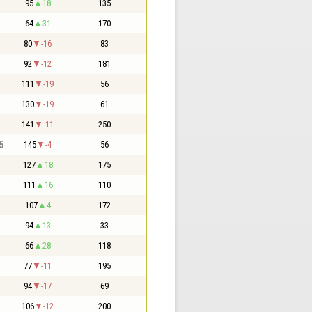
95
18
135
64
31
170
80
-16
83
92
-12
181
111
-19
56
130
-19
61
141
-11
250
5
145
-4
56
127
18
175
111
16
110
107
4
172
94
13
33
66
28
118
77
-11
195
94
-17
69
106
-12
200