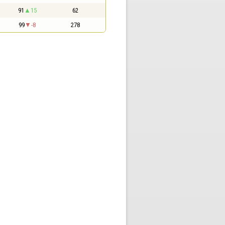
91
15
62
99
-8
278