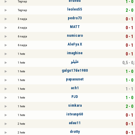
brundu
1 - 0
Tegnap
leoleo55
2 - 0
Tegnap
pedro73
0 - 1
3 napja
MATT
0 - 1
4 napja
numicaro
0 - 1
6 napja
AleFya X
0 - 1
6 napja
imaghine
0 - 1
1 hete
عليلو
0,5 - 0,
1 hete
galgo17de1980
1 - 0
1 hete
papaounet
1 - 0
1 hete
ach1
1 - 1
1 hete
PJD
1 - 0
1 hete
simkara
2 - 0
1 hete
istvanp60
0 - 1
1 hete
adau11
0 - 1
2 hete
drotty
0 - 1
2 hete