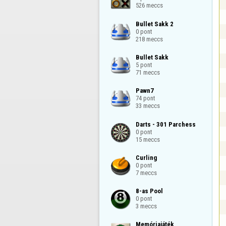
526 meccs
Bullet Sakk 2

0 pont

218 meccs
Bullet Sakk

5 pont

71 meccs
Pawn7

74 pont

33 meccs
Darts - 301 Parchess

0 pont

15 meccs
Curling

0 pont

7 meccs
8-as Pool

0 pont

3 meccs
Memóriajáték
