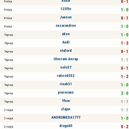
EGER
0 - 1
8 órája
123fhr
1 - 0
8 órája
Jaeson
0 - 1
8 órája
oscarandres
1 - 0
8 órája
aksu
1 - 0
Tegnap
Anđi
1 - 3
Tegnap
staford
0 - 1
Tegnap
Olecram Ancap
1 - 1
Tegnap
solo37
0 - 1
Tegnap
ratico0352
1 - 2
Tegnap
rinah31
1 - 0
Tegnap
pieroraes
2 - 0
Tegnap
Yhoe
1 - 1
Tegnap
zlajac
1 - 1
2 napja
ANDROMEDA1777
1 - 0
2 napja
drago65
0 - 2
2 napja