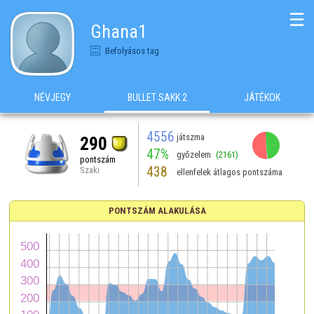
☰
Ghana1
Befolyásos tag
NÉVJEGY
BULLET SAKK 2
JÁTÉKOK
4556
játszma
290
47%
győzelem
(2161)
pontszám
438
Szaki
ellenfelek átlagos pontszáma
PONTSZÁM ALAKULÁSA