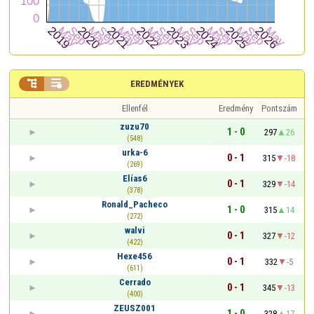


EREDMÉNYEK
Ellenfél
Eredmény
Pontszám
zuzu70
1 - 0
297
26
(548)
urka-6
0 - 1
315
-18
(269)
Elías6
0 - 1
329
-14
(378)
Ronald_Pacheco
1 - 0
315
14
(272)
walvi
0 - 1
327
-12
(422)
Hexe456
0 - 1
332
-5
(611)
Cerrado
0 - 1
345
-13
(400)
ZEUSZ001
1 - 0
328
17