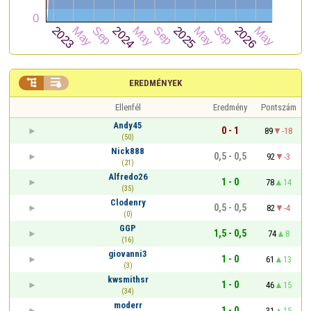


EREDMÉNYEK
Ellenfél
Eredmény
Pontszám
Andy45
0 - 1
89
-18
(50)
Nick888
0,5 - 0,5
92
-3
(21)
Alfredo26
1 - 0
78
14
(35)
Clodenry
0,5 - 0,5
82
-4
(0)
GGP
1,5 - 0,5
74
8
(16)
giovanni3
1 - 0
61
13
(3)
kwsmithsr
1 - 0
46
15
(34)
moderr
1 - 0
31
15