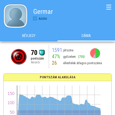
☰
Germar
Addikt
NÉVJEGY
DÁMA
1591
játszma
70
47%
győzelem
(755)
pontszám
26
Amatőr
ellenfelek átlagos pontszáma
PONTSZÁM ALAKULÁSA