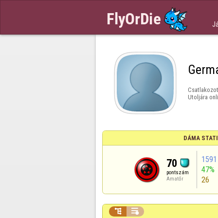
J
Germ
Csatlakozot
Utoljára onl
DÁMA STAT
1591
70
47%
pontszám
26
Amatőr

