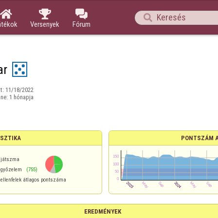




átékok
Versenyek
Fórum
ar
t:
11/18/2022
ine:
1 hónapja
ISZTIKA
PONTSZÁM 
játszma
győzelem
(755)
ellenfelek átlagos pontszáma
EREDMÉNYEK