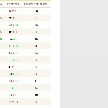
ny
Pontszám
Ellenfél pontszáma
89
-18
50
,5
92
-3
21
78
14
35
,5
82
-4
0
,5
74
8
16
61
13
3
46
15
34
31
15
0
49
-18
0
34
15
9
18
16
11
0
18
44
0
0
10
11
-11
0