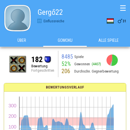
☰
Gergő22

Einflussreiche
31
ÜBER
GOMOKU
ALLE SPIELE
8485
Spiele
182
52%
Gewonnen
(4407)
Bewertung
206
Fortgeschritten
Durchschn. Gegnerbewertung
BEWERTUNGSVERLAUF