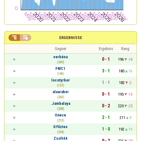


ERGEBNISSE
Gegner
Ergebnis
Rang
verbéna
0 - 1
196
-14
(240)
FMC1
3 - 1
180
16
(189)
locotyrker
1 - 1
182
-2
(157)
alaarabei
0 - 1
195
-13
(263)
.Jambalaya
0 - 2
220
-25
(208)
Олеся
2 - 1
211
9
(213)
GYőztes
1 - 0
192
19
(254)
Zsolt44
0 - 2
221
-29