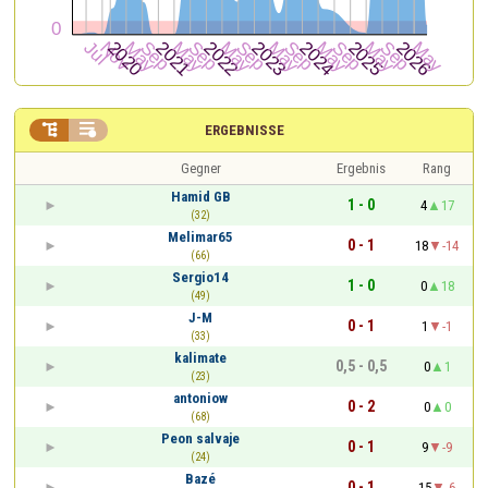


ERGEBNISSE
Gegner
Ergebnis
Rang
Hamid GB
1 - 0
4
17
(32)
Melimar65
0 - 1
18
-14
(66)
Sergio14
1 - 0
0
18
(49)
J-M
0 - 1
1
-1
(33)
kalimate
0,5 - 0,5
0
1
(23)
antoniow
0 - 2
0
0
(68)
Peon salvaje
0 - 1
9
-9
(24)
Bazé
0 - 1
15
-6