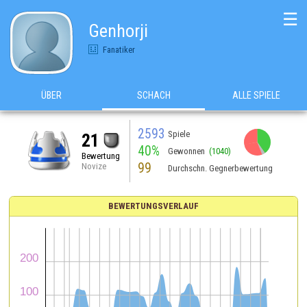
☰
Genhorji
Fanatiker
ÜBER
SCHACH
ALLE SPIELE
2593
Spiele
21
40%
Gewonnen
(1040)
Bewertung
99
Novize
Durchschn. Gegnerbewertung
BEWERTUNGSVERLAUF