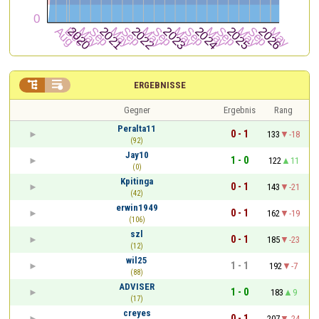


ERGEBNISSE
Gegner
Ergebnis
Rang
Peralta11
0 - 1
133
-18
(92)
Jay10
1 - 0
122
11
(0)
Kpitinga
0 - 1
143
-21
(42)
erwin1949
0 - 1
162
-19
(106)
szl
0 - 1
185
-23
(12)
wil25
1 - 1
192
-7
(88)
ADVISER
1 - 0
183
9
(17)
creyes
0 - 1
207
-24