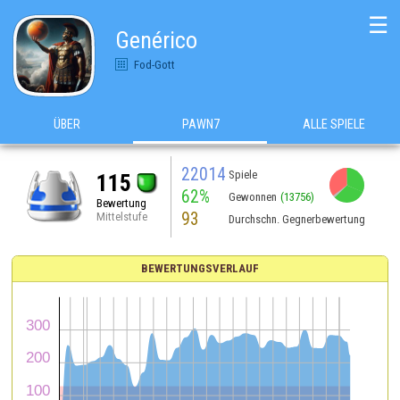
☰
Genérico
Fod-Gott
ÜBER
PAWN7
ALLE SPIELE
22014
Spiele
115
62%
Gewonnen
(13756)
Bewertung
93
Mittelstufe
Durchschn. Gegnerbewertung
BEWERTUNGSVERLAUF