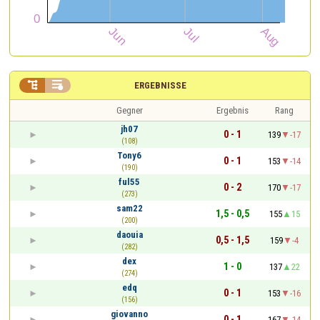


ERGEBNISSE
Gegner
Ergebnis
Rang
jh07
0 - 1
139
-17
(108)
Tony6
0 - 1
153
-14
(190)
ful55
0 - 2
170
-17
(273)
sam22
1,5 - 0,5
155
15
(200)
daouia
0,5 - 1,5
159
-4
(282)
dex
1 - 0
137
22
(274)
edq
0 - 1
153
-16
(156)
giovanno
0 - 1
167
-14