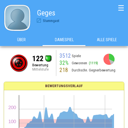
☰
Geges
Stammgast
ÜBER
DAMESPIEL
ALLE SPIELE
3512
Spiele
122
32%
Gewonnen
(1119)
Bewertung
218
Mittelstufe
Durchschn. Gegnerbewertung
BEWERTUNGSVERLAUF