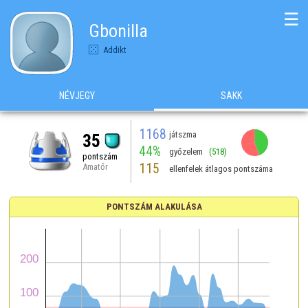
☰
Gbonilla
Addikt
NÉVJEGY
SAKK
1168
játszma
35
44%
győzelem
(518)
pontszám
115
Amatőr
ellenfelek átlagos pontszáma
PONTSZÁM ALAKULÁSA