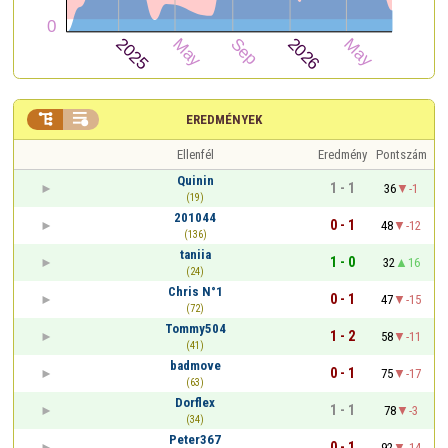


EREDMÉNYEK
Ellenfél
Eredmény
Pontszám
Quinin
1 - 1
36
-1
(19)
201044
0 - 1
48
-12
(136)
taniia
1 - 0
32
16
(24)
Chris N°1
0 - 1
47
-15
(72)
Tommy504
1 - 2
58
-11
(41)
badmove
0 - 1
75
-17
(63)
Dorflex
1 - 1
78
-3
(34)
Peter367
0 - 1
92
-14