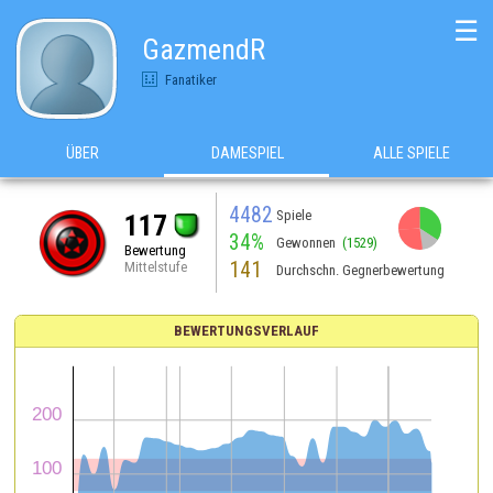
☰
GazmendR
Fanatiker
ÜBER
DAMESPIEL
ALLE SPIELE
4482
Spiele
117
34%
Gewonnen
(1529)
Bewertung
141
Mittelstufe
Durchschn. Gegnerbewertung
BEWERTUNGSVERLAUF