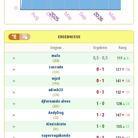


ERGEBNISSE
Gegner
Ergebnis
Rang
mulo
0,5 - 0,5
111
6
(238)
cascade
0 - 1
127
-16
(133)
mjzd
0 - 1
141
-14
(195)
adimh23
0 - 1
152
-11
(276)
djfernando alves
1 - 0
128
24
(333)
AndyDog
1 - 2
147
-19
(22)
Alexiskinto
1 - 0
135
12
(41)
supervagabundo
0 - 1
152
-17