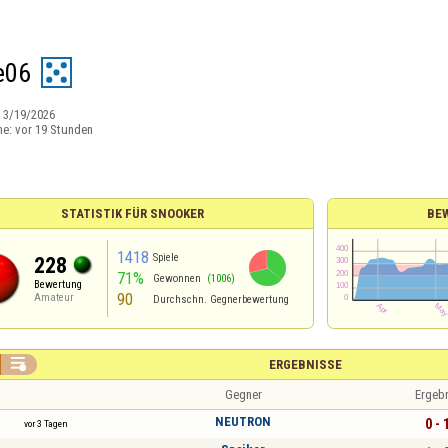
e06
:
3/19/2026
ne:
vor 19 Stunden
STATISTIK FÜR SNOOKER
BE
1418
Spiele
228
71%
Gewonnen
(1006)
Bewertung
90
Amateur
Durchschn. Gegnerbewertung

ERGEBNISSE
Gegner
Ergeb
NEUTRON
0 - 
vor 3 Tagen