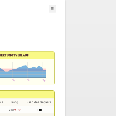
☰
WERTUNGSVERLAUF
nis
Rang
Rang des Gegners
1
250
-22
118