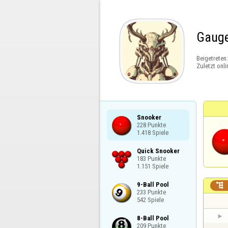
Gaug
Beigetreten
Zuletzt onli
Snooker

228 Punkte

1.418 Spiele
Quick Snooker

183 Punkte

1.151 Spiele
9-Ball Pool


233 Punkte

542 Spiele
8-Ball Pool

209 Punkte
