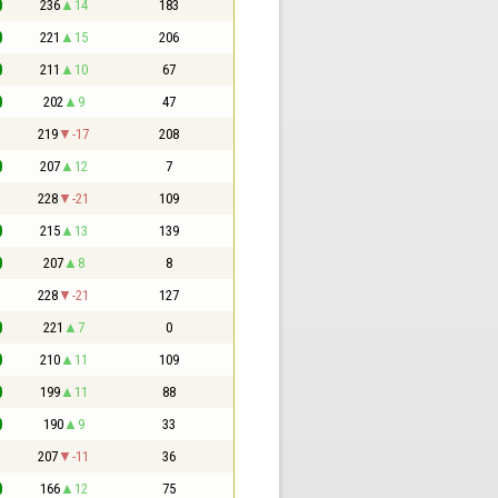
0
236
14
183
0
221
15
206
0
211
10
67
0
202
9
47
1
219
-17
208
0
207
12
7
1
228
-21
109
0
215
13
139
0
207
8
8
1
228
-21
127
0
221
7
0
0
210
11
109
0
199
11
88
0
190
9
33
1
207
-11
36
0
166
12
75