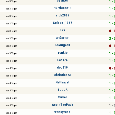
Spaiker
1 - 
vor 3 Tagen
Hurricane11
1 - 
vor 3 Tagen
vick2027
1 - 
vor 3 Tagen
Celson_1967
1 - 
vor 3 Tagen
P77
0 - 
vor 3 Tagen
อาลิบาบา
2 - 
vor 3 Tagen
Божидар8
0 - 
vor 3 Tagen
zonkie
1 - 
vor 3 Tagen
Laca74
1 - 
vor 4 Tagen
doc219
0 - 
vor 4 Tagen
christian73
1 - 
vor 4 Tagen
Natthadet
1 - 
vor 4 Tagen
TULUA
1 - 
vor 4 Tagen
Criver
1 - 
vor 4 Tagen
AceInThePack
1 - 
vor 4 Tagen
whitbyruss
1 - 
vor 4 Tagen