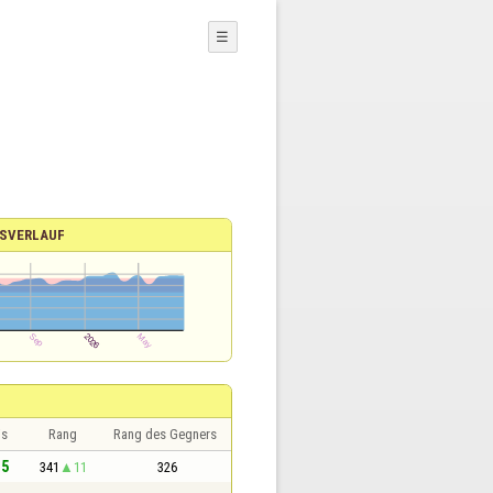
☰
SVERLAUF
is
Rang
Rang des Gegners
,5
341
11
326