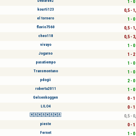
Debarde2
1 - 0
kourti123
0,5 - 1
el tornero
1 - 0
flavio7560
0,5 - 1
cheo118
0,5 - 3
vivayo
1 - 0
Jogarno
1 - 2
pasatiempo
1 - 0
Transmontano
1 - 0
pdogii
2 - 0
roberta2011
1 - 0
Gelsenkoggen
0 - 1
LILO4
0 - 1
🇲🇦🇲🇦🇲🇦🇲🇦
0,5 - 0
pieste
0 - 1
Fernet
1 - 0