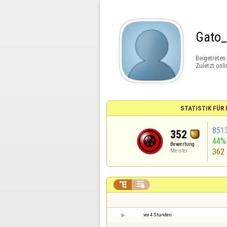
Gato_
Beigetreten
Zuletzt onli
STATISTIK FÜR
851
352
44%
Bewertung
362
Meister


vor 4 Stunden