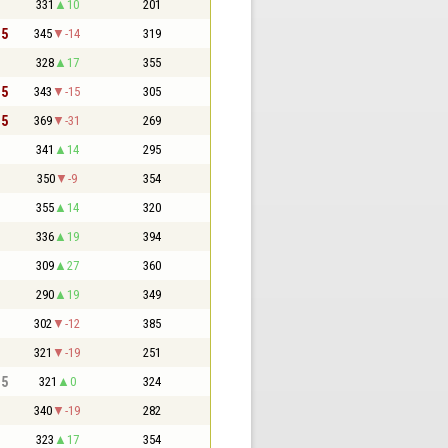
331
10
201
,5
345
-14
319
328
17
355
,5
343
-15
305
,5
369
-31
269
341
14
295
350
-9
354
355
14
320
336
19
394
309
27
360
290
19
349
302
-12
385
321
-19
251
,5
321
0
324
340
-19
282
323
17
354