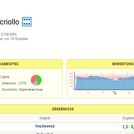
criollo
:
2/18/2024
ne:
vor 10 Stunden
 DAMESPIEL
BEWERTUNG
3
Spiele
Gewonnen
(3779)
Durchschn. Gegnerbewertung
ERGEBNISSE
Gegner
Ergebn
You2move2
1,5 - 0