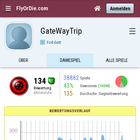
FlyOrDie.com


Anmelden
GateWayTrip
☰
Fod-Gott
ÜBER
DAMESPIEL
ALLE SPIELE
38882
Spiele
134
43%
Gewonnen
(16594)
Bewertung
135
Mittelstufe
Durchschn. Gegnerbewertung
BEWERTUNGSVERLAUF