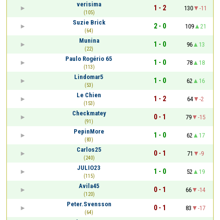
verisima
1 - 2
130
-11
(105)
Suzie Brick
2 - 0
109
21
(64)
Munina
1 - 0
96
13
(22)
Paulo Rogério 65
1 - 0
78
18
(113)
Lindomar5
1 - 0
62
16
(53)
Le Chien
1 - 2
64
-2
(153)
Checkmatey
0 - 1
79
-15
(91)
PepinMore
1 - 0
62
17
(83)
Carlos25
0 - 1
71
-9
(240)
JULIO23
1 - 0
52
19
(115)
Avila45
0 - 1
66
-14
(120)
Peter.Svensson
0 - 1
83
-17
(64)