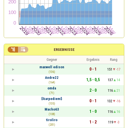


ERGEBNISSE
Gegner
Ergebnis
Rang
maxwell edison
0 - 1
151
-17
(136)
Andre22
1,5 - 0,5
137
14
(164)
omda
2 - 0
116
21
(71)
$karpediem$
0 - 1
132
-16
(135)
Macho63
1 - 0
116
16
(108)
tiroliro
1 - 2
119
-3
(201)