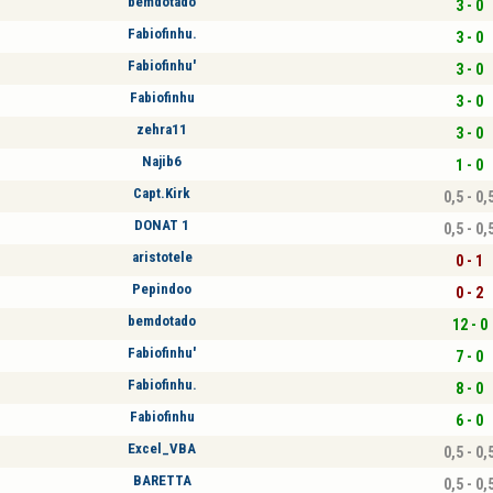
bemdotado
3 - 0
Fabiofinhu.
3 - 0
Fabiofinhu'
3 - 0
Fabiofinhu
3 - 0
zehra11
3 - 0
Najib6
1 - 0
Capt.Kirk
0,5 - 0,
DONAT 1
0,5 - 0,
aristotele
0 - 1
Pepindoo
0 - 2
bemdotado
12 - 0
Fabiofinhu'
7 - 0
Fabiofinhu.
8 - 0
Fabiofinhu
6 - 0
Excel_VBA
0,5 - 0,
BARETTA
0,5 - 0,