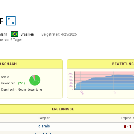
F
Mann
Brasilien
Beigetreten:
4/25/2026
ne:
vor 6 Tagen
R SCHACH
BEWERTUNG
Spiele
%
Gewonnen
(271)
Durchschn. Gegnerbewertung
ERGEBNISSE
Gegner
Ergebni
clarais
0 - 1