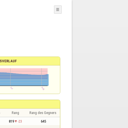
☰
SVERLAUF
s
Rang
Rang des Gegners
819
-23
645