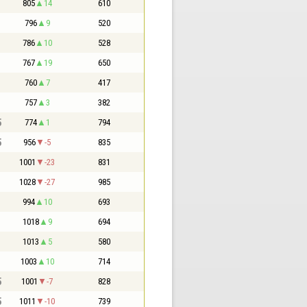
805
14
610
796
9
520
786
10
528
767
19
650
760
7
417
757
3
382
5
774
1
794
5
956
-5
835
1001
-23
831
1028
-27
985
994
10
693
1018
9
694
1013
5
580
1003
10
714
5
1001
-7
828
5
1011
-10
739