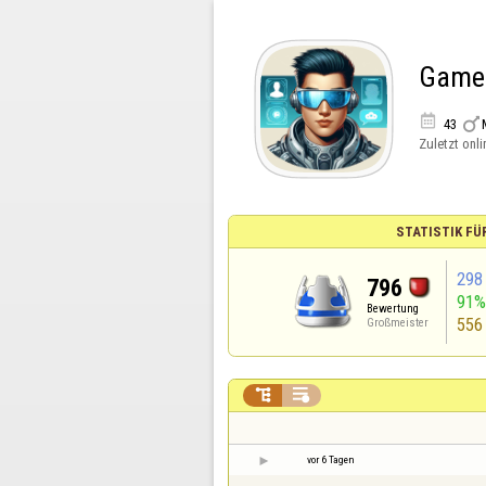
Game


43
Zuletzt onli
STATISTIK FÜ
298
796
91
Bewertung
556
Großmeister


vor 6 Tagen