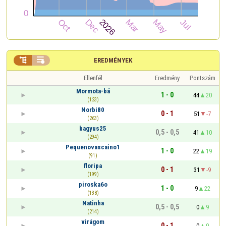


EREDMÉNYEK
Ellenfél
Eredmény
Pontszám
Mormota-bá
1 - 0
44
20
(123)
Norbi80
0 - 1
51
-7
(263)
bagyus25
0,5 - 0,5
41
10
(294)
Pequenovascaino1
1 - 0
22
19
(91)
floripa
0 - 1
31
-9
(199)
piroska6o
1 - 0
9
22
(138)
Natinha
0,5 - 0,5
0
9
(214)
virágom
0 - 1
0
0