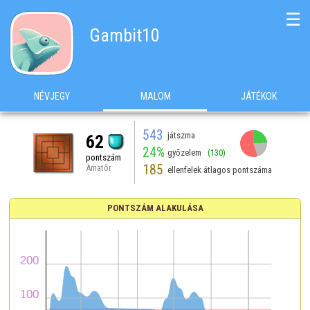
☰
Gambit10
NÉVJEGY
MALOM
JÁTÉKOK
543
játszma
62
24%
győzelem
(130)
pontszám
185
Amatőr
ellenfelek átlagos pontszáma
PONTSZÁM ALAKULÁSA