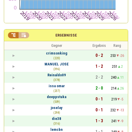


ERGEBNISSE
Gegner
Ergebnis
Rang
crimsonking
0 - 2
253
-26
(220)
MANUEL JOSE
1 - 2
251
2
(396)
Reinaldo09
2 - 2
240
11
(378)
issa omar
2 - 0
214
26
(237)
deeppstuka
0 - 1
219
-5
(509)
joselay
0 - 1
232
-13
(298)
die38
1 - 3
241
-9
(316)
lemcbn
1 - 1
249
-8