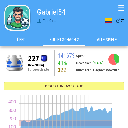
☰
Gabriel54

Fod-Gott
70
ÜBER
BULLET-SCHACH 2
ALLE SPIELE
141673
Spiele
227
41%
Gewonnen
(58697)
Bewertung
322
Fortgeschritten
Durchschn. Gegnerbewertung
BEWERTUNGSVERLAUF