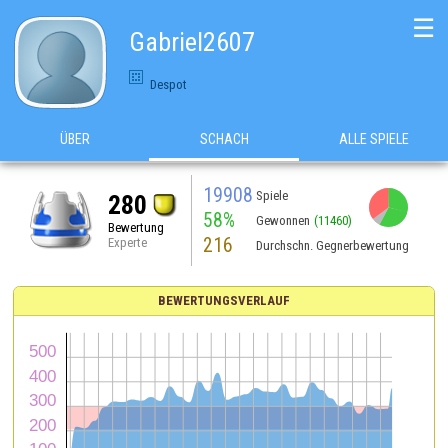
☰
Gabriel2607
Despot
ÜBER
SCHACH
ALLE SPIELE
19908
Spiele
280
58%
Gewonnen
(11460)
Bewertung
216
Experte
Durchschn. Gegnerbewertung
BEWERTUNGSVERLAUF