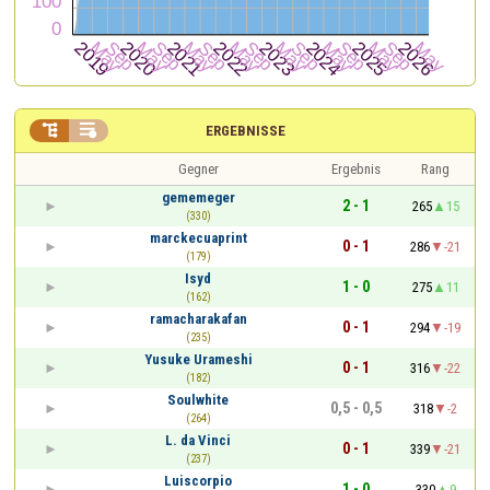


ERGEBNISSE
Gegner
Ergebnis
Rang
gememeger
2 - 1
265
15
(330)
marckecuaprint
0 - 1
286
-21
(179)
Isyd
1 - 0
275
11
(162)
ramacharakafan
0 - 1
294
-19
(235)
Yusuke Urameshi
0 - 1
316
-22
(182)
Soulwhite
0,5 - 0,5
318
-2
(264)
L. da Vinci
0 - 1
339
-21
(237)
Luiscorpio
1 - 0
330
9