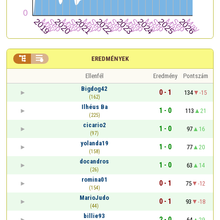


EREDMÉNYEK
Ellenfél
Eredmény
Pontszám
Bigdog42
0 - 1
134
-15
(162)
Ilhéus Ba
1 - 0
113
21
(225)
cicario2
1 - 0
97
16
(97)
yolanda19
1 - 0
77
20
(158)
docandros
1 - 0
63
14
(26)
romina01
0 - 1
75
-12
(154)
MarioJudo
0 - 1
93
-18
(44)
billie93
2 - 0
64
29