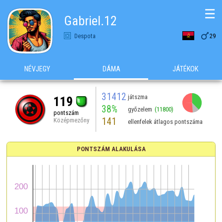
☰
Gabriel.12

Despota
29
NÉVJEGY
DÁMA
JÁTÉKOK
31412
játszma
119
38%
győzelem
(11800)
pontszám
141
Középmezőny
ellenfelek átlagos pontszáma
PONTSZÁM ALAKULÁSA