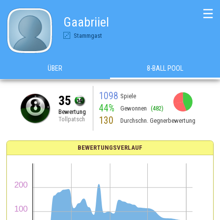
☰
Gaabriiel
Stammgast
ÜBER
8-BALL POOL
1098
Spiele
35
44%
Gewonnen
(482)
Bewertung
130
Tollpatsch
Durchschn. Gegnerbewertung
BEWERTUNGSVERLAUF