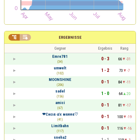


ERGEBNISSE
Gegner
Ergebnis
Rang
Emre781
0 - 3
66
-31
(34)
umwelt
1 - 2
73
-7
(102)
MOONSHINE
0 - 1
84
-11
(206)
sadel
1 - 0
64
20
(156)
amici
0 - 1
81
-17
(67)
❤Cнɛια ๔є мαяяα♡
0 - 1
100
-19
(41)
Limitbahn
0 - 1
116
-16
(117)
sneha2
1 - 1
119
-3