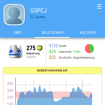
☰
GSPCJ
Süchtler
ÜBER
BULLET-SCHACH
ALLE SPIELE
4132
Spiele
275
42%
Gewonnen
(1741)
Bewertung
325
Experte
Durchschn. Gegnerbewertung
BEWERTUNGSVERLAUF