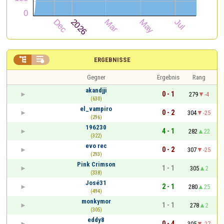


ERGEBNISSE
Gegner
Ergebnis
Rang
akandjji
0 - 1
279
-4
(630)
el_vampiro
0 - 2
304
-25
(296)
196230
4 - 1
282
22
(322)
evo rec
0 - 2
307
-25
(293)
Pink Crimson
1 - 1
305
2
(338)
José31
2 - 1
280
25
(494)
monkymor
1 - 1
278
2
(305)
eddy8
0 - 4
305
-27