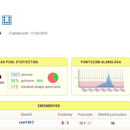
k
Csatlakozott:
11/26/2010
-AS POOL STATISZTIKA
PONTSZÁM ALAKULÁSA
2405
játszma
36%
győzelem
(854)
zám
113
ellenfelek átlagos pontszáma
EREDMÉNYEK
Ellenfél
Eredmény
Pontszám
Ellenfél pontszáma
rost1957
0 - 1
13
-13
58