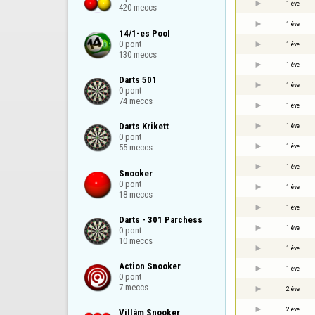
1 éve
420 meccs
1 éve
14/1-es Pool

0 pont

1 éve
130 meccs
1 éve
Darts 501

1 éve
0 pont

74 meccs
1 éve
Darts Krikett

1 éve
0 pont

1 éve
55 meccs
1 éve
Snooker

0 pont

1 éve
18 meccs
1 éve
Darts - 301 Parchess

1 éve
0 pont

10 meccs
1 éve
Action Snooker

1 éve
0 pont

7 meccs
2 éve
2 éve
Villám Snooker
