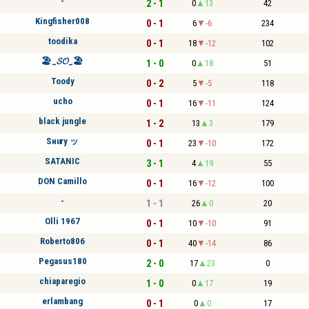
-
2 - 1
0
13
42
Kingfisher008
0 - 1
6
-6
234
toodika
0 - 1
18
-12
102
🏖️_𝓢𝓞_🏖️
1 - 0
0
18
51
Toody
0 - 2
5
-5
118
ucho
0 - 1
16
-11
124
black jungle
1 - 2
13
3
179
Sнιғту ッ
0 - 1
23
-10
172
SATANIC
3 - 1
4
19
55
DON Camillo
0 - 1
16
-12
100
-
1 - 1
26
0
20
Olli 1967
0 - 1
10
-10
91
Roberto806
0 - 1
40
-14
86
Pegasus180
2 - 0
17
23
0
chiaparegio
1 - 0
0
17
19
erlambang
0 - 1
0
0
17