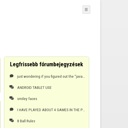
☰
Legfrissebb fórumbejegyzések
just wondering if you figured out the "java" , "flash" controversy? I'm trying to use a new tablet.

ANDROID TABLET USE

smiley faces

I HAVE PLAYED ABOUT 4 GAMES IN THE PAST WEEK AND WON, GETTING NO POINTS. AND BOY DID I NEED THEM.

8 Ball Rules
