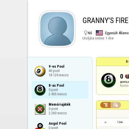
GRANNY'S FIRE

Nő
Egyesült Államo
Utoljára online:
1 éve
8
9-es Pool

40 pont

0
18 129 meccs
ponts
8-as Pool

Kontár
0 pont

2 405 meccs
Memóriajáték



0 pont

2 260 meccs
1 éve
Angol Pool

0 pont
