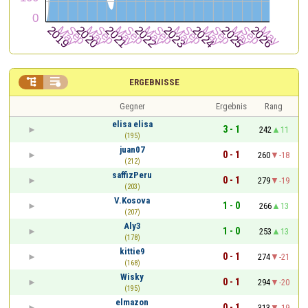


ERGEBNISSE
Gegner
Ergebnis
Rang
elisa elisa
3 - 1
242
11
(195)
juan07
0 - 1
260
-18
(212)
saffizPeru
0 - 1
279
-19
(203)
V.Kosova
1 - 0
266
13
(207)
Aly3
1 - 0
253
13
(178)
kittie9
0 - 1
274
-21
(168)
Wisky
0 - 1
294
-20
(195)
elmazon
0 - 1
313
-19