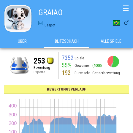
☰
GRAIAO

Despot
ÜBER
BLITZSCHACH
ALLE SPIELE
7352
Spiele
253
55%
Gewonnen
(4008)
Bewertung
192
Experte
Durchschn. Gegnerbewertung
BEWERTUNGSVERLAUF