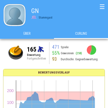
☰
GN
Stammgast
ÜBER
CURLING
471
Spiele
165
55%
Gewonnen
(258)
Bewertung
93
Fortgeschritten
Durchschn. Gegnerbewertung
BEWERTUNGSVERLAUF