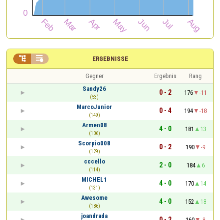


ERGEBNISSE
Gegner
Ergebnis
Rang
Sandy26
0 - 2
176
-11
(53)
MarcoJunior
0 - 4
194
-18
(149)
Armen08
4 - 0
181
13
(106)
Scorpio008
0 - 2
190
-9
(129)
cccello
2 - 0
184
6
(114)
MICHEL1
4 - 0
170
14
(131)
Awesome
4 - 0
152
18
(186)
joandrada
0 - 2
160
-8