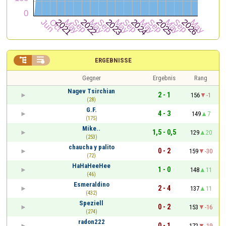


ERGEBNISSE
Gegner
Ergebnis
Rang
Nagev Tsirchian
2 - 1
156
-1
(28)
G.F.
4 - 3
149
7
(175)
Mike..
1,5 - 0,5
129
20
(253)
chaucha y palito
0 - 2
159
-30
(72)
HaHaHeeHee
1 - 0
148
11
(46)
Esmeraldino
2 - 4
137
11
(432)
Speziell
0 - 2
153
-16
(274)
radon222
0 - 1
172
-19