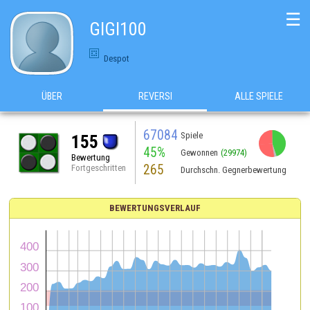
☰
GIGI100
Despot
ÜBER
REVERSI
ALLE SPIELE
67084
Spiele
155
45%
Gewonnen
(29974)
Bewertung
265
Fortgeschritten
Durchschn. Gegnerbewertung
BEWERTUNGSVERLAUF