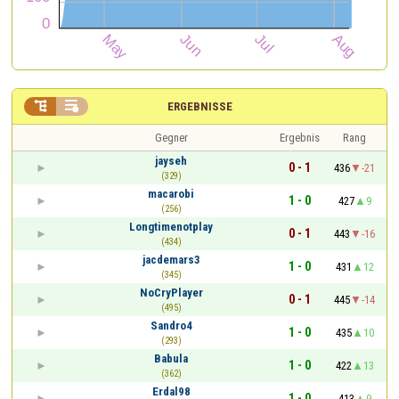


ERGEBNISSE
Gegner
Ergebnis
Rang
jayseh
0 - 1
436
-21
(329)
macarobi
1 - 0
427
9
(256)
Longtimenotplay
0 - 1
443
-16
(434)
jacdemars3
1 - 0
431
12
(345)
NoCryPlayer
0 - 1
445
-14
(495)
Sandro4
1 - 0
435
10
(293)
Babula
1 - 0
422
13
(362)
Erdal98
1 - 0
413
9