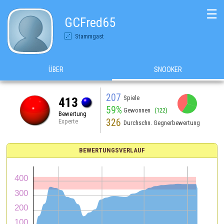
☰
GCFred65
Stammgast
ÜBER
SNOOKER
207
Spiele
413
59%
Gewonnen
(122)
Bewertung
326
Experte
Durchschn. Gegnerbewertung
BEWERTUNGSVERLAUF