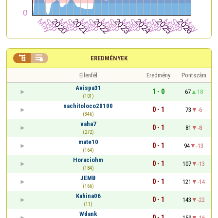


EREDMÉNYEK
Ellenfél
Eredmény
Pontszám
Avispa31
1 - 0
67
18
(101)
nachitoloco20100
0 - 1
73
-6
(346)
vaha7
0 - 1
81
-8
(272)
mate10
0 - 1
94
-13
(164)
Horaciohm
0 - 1
107
-13
(184)
JEMB
0 - 1
121
-14
(166)
Kahina06
0 - 1
143
-22
(11)
Wdank
0 - 1
159
-16