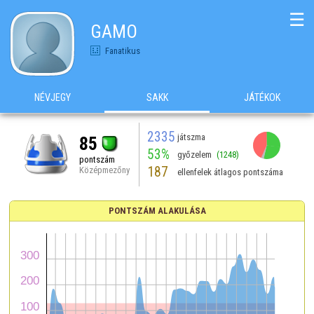
☰
GAMO
Fanatikus
NÉVJEGY
SAKK
JÁTÉKOK
2335
játszma
85
53%
győzelem
(1248)
pontszám
187
Középmezőny
ellenfelek átlagos pontszáma
PONTSZÁM ALAKULÁSA