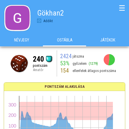
☰
Gökhan2
Addikt
NÉVJEGY
OSTÁBLA
JÁTÉKOK
2424
játszma
240
53%
győzelem
(1279)
pontszám
154
Amatőr
ellenfelek átlagos pontszáma
PONTSZÁM ALAKULÁSA