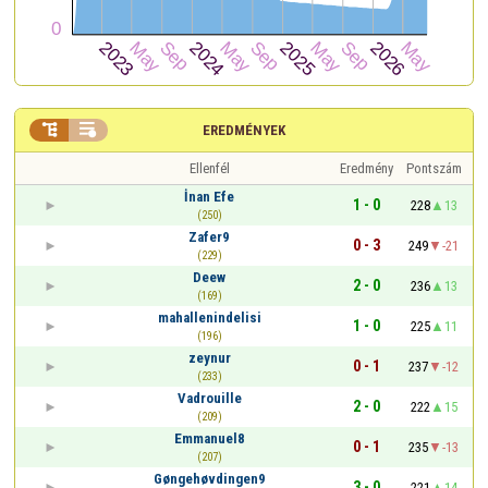


EREDMÉNYEK
Ellenfél
Eredmény
Pontszám
İnan Efe
1 - 0
228
13
(250)
Zafer9
0 - 3
249
-21
(229)
Deew
2 - 0
236
13
(169)
mahallenindelisi
1 - 0
225
11
(196)
zeynur
0 - 1
237
-12
(233)
Vadrouille
2 - 0
222
15
(209)
Emmanuel8
0 - 1
235
-13
(207)
Gøngehøvdingen9
3 - 0
221
14