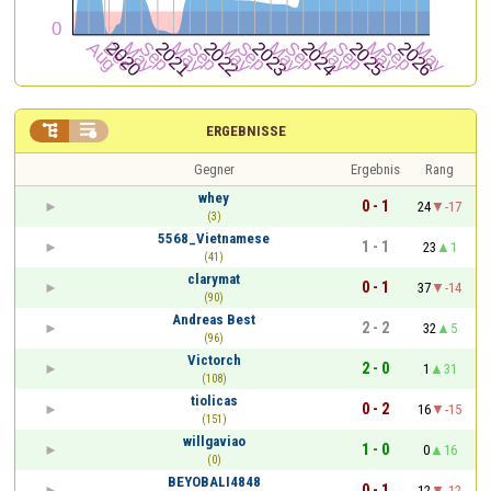


ERGEBNISSE
Gegner
Ergebnis
Rang
whey
0 - 1
24
-17
(3)
5568_Vietnamese
1 - 1
23
1
(41)
clarymat
0 - 1
37
-14
(90)
Andreas Best
2 - 2
32
5
(96)
Victorch
2 - 0
1
31
(108)
tiolicas
0 - 2
16
-15
(151)
willgaviao
1 - 0
0
16
(0)
BEYOBALI4848
0 - 1
12
-12