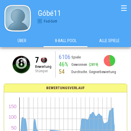
☰
Góbé11
Fod-Gott
ÜBER
8-BALL POOL
ALLE SPIELE
6106
Spiele
7
46%
Gewonnen
(2819)
Bewertung
54
Stümper
Durchschn. Gegnerbewertung
BEWERTUNGSVERLAUF