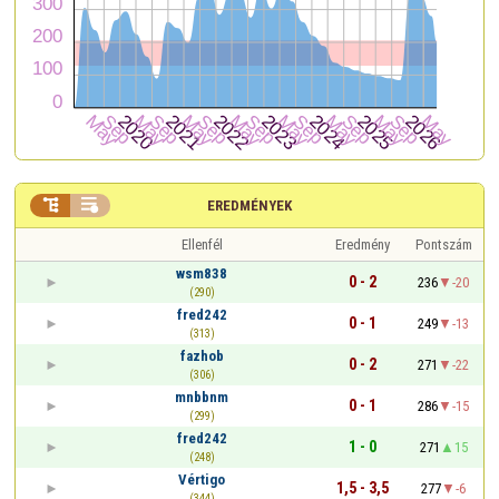


EREDMÉNYEK
Ellenfél
Eredmény
Pontszám
wsm838
0 - 2
236
-20
(290)
fred242
0 - 1
249
-13
(313)
fazhob
0 - 2
271
-22
(306)
mnbbnm
0 - 1
286
-15
(299)
fred242
1 - 0
271
15
(248)
Vértigo
1,5 - 3,5
277
-6
(344)