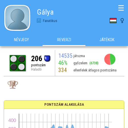
☰
Gálya

Fanatikus
NÉVJEGY
REVERZI
JÁTÉKOK
14535
játszma
206
46%
győzelem
(6738)
pontszám
334
Haladó
ellenfelek átlagos pontszáma
PONTSZÁM ALAKULÁSA