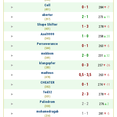
Cell
0 - 1
284
-7
(491)
abertur
2 - 1
273
11
(297)
Shape Shifter
1 - 3
278
-5
(401)
Axel9999
1 - 0
258
20
(345)
Perseverance
0 - 1
263
-5
(544)
mnbbnm
2 - 0
231
32
(349)
klangopfer
0 - 3
257
-26
(283)
madteus
0,5 - 3,5
263
-6
(478)
CHEATER
0 - 1
274
-11
(382)
Ted32
2 - 3
278
-4
(301)
Palindrom
2 - 2
276
2
(300)
mohamedragab
1 - 1
281
-5
(214)