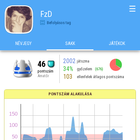
☰
FzD
Befolyásos tag
NÉVJEGY
SAKK
JÁTÉKOK
2002
játszma
46
34%
győzelem
(676)
pontszám
103
Amatőr
ellenfelek átlagos pontszáma
PONTSZÁM ALAKULÁSA