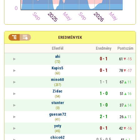


EREDMÉNYEK
Ellenfél
Eredmény
Pontszám
ahi
0 - 1
61
-15
(72)
Kapis5
0 - 1
78
-17
(63)
mino60
1 - 1
67
11
(237)
Zidac
1 - 0
51
16
(54)
stunter
1 - 0
37
14
(0)
guesan72
2 - 1
26
11
(41)
yety
0 - 1
42
-16
(45)
chico62
0,5 - 0,5
41
1