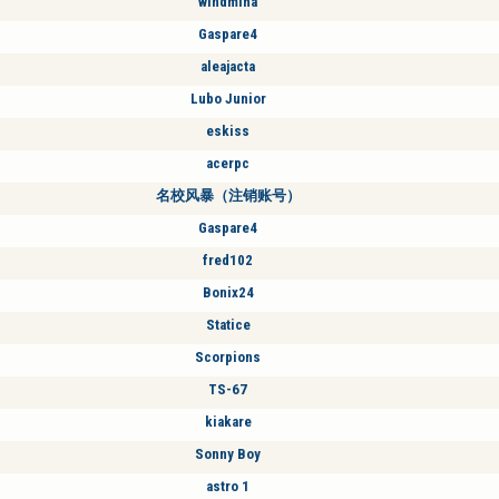
windmiha
Gaspare4
aleajacta
Lubo Junior
eskiss
acerpc
名校风暴（注销账号）
Gaspare4
fred102
Bonix24
Statice
Scorpions
TS-67
kiakare
Sonny Boy
astro 1