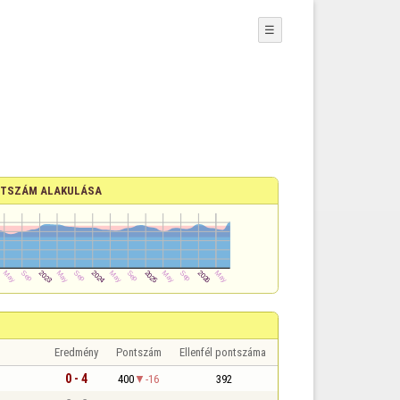
☰
TSZÁM ALAKULÁSA
Eredmény
Pontszám
Ellenfél pontszáma
0 - 4
400
-16
392