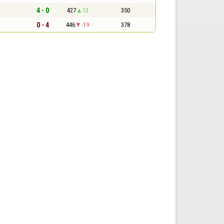
4 - 0
427
13
350
0 - 4
446
-19
378