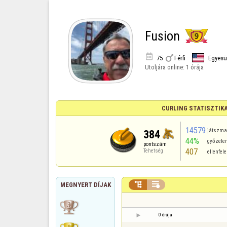
Fusion


75
Férfi
Egyesü
Utoljára online:
1 órája
CURLING STATISZTIK
14579
játszm
384
44%
győzele
pontszám
407
Tehetség
ellenfel


MEGNYERT DÍJAK
0 órája