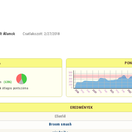
lt Államok
Csatlakozott:
2/27/2018
A
PON
a
m
(6386)
ek átlagos pontszáma
EREDMÉNYEK
Ellenfél
Broom smash