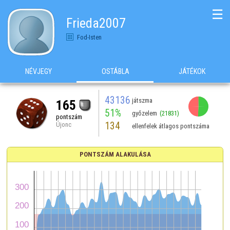
☰
Frieda2007
Fod-Isten
NÉVJEGY
OSTÁBLA
JÁTÉKOK
43136
játszma
165
51%
győzelem
(21831)
pontszám
134
Újonc
ellenfelek átlagos pontszáma
PONTSZÁM ALAKULÁSA