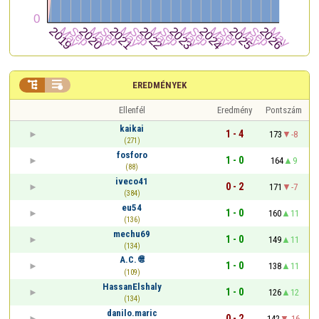


EREDMÉNYEK
Ellenfél
Eredmény
Pontszám
kaikai
1 - 4
173
-8
(271)
fosforo
1 - 0
164
9
(88)
iveco41
0 - 2
171
-7
(384)
eu54
1 - 0
160
11
(136)
mechu69
1 - 0
149
11
(134)
A.C. 🌐
1 - 0
138
11
(109)
HassanElshaly
1 - 0
126
12
(134)
danilo.maric
0 - 2
142
-16