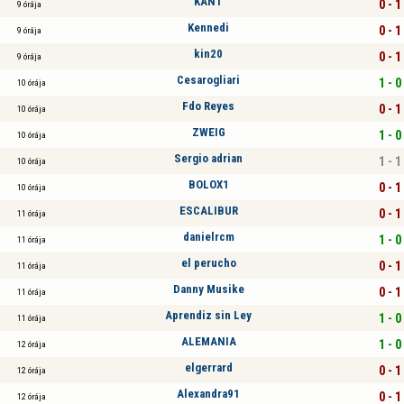
KANT
0 - 1
9 órája
Kennedi
0 - 1
9 órája
kin20
0 - 1
9 órája
Cesarogliari
1 - 0
10 órája
Fdo Reyes
0 - 1
10 órája
ZWEIG
1 - 0
10 órája
Sergio adrian
1 - 1
10 órája
BOLOX1
0 - 1
10 órája
ESCALIBUR
0 - 1
11 órája
danielrcm
1 - 0
11 órája
el perucho
0 - 1
11 órája
Danny Musike
0 - 1
11 órája
Aprendiz sin Ley
1 - 0
11 órája
ALEMANIA
1 - 0
12 órája
elgerrard
0 - 1
12 órája
Alexandra91
0 - 1
12 órája