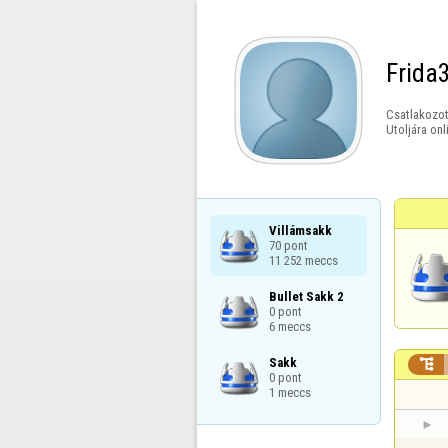
Frida
Csatlakozot
Utoljára onl
Villámsakk

70 pont

11 252 meccs
Bullet Sakk 2

0 pont

6 meccs
Sakk


0 pont

1 meccs