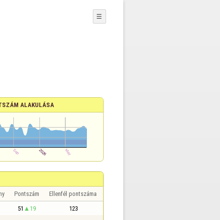
☰
TSZÁM ALAKULÁSA
ny
Pontszám
Ellenfél pontszáma
51
19
123