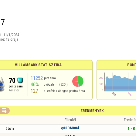
37
t:
11/1/2024
ine:
13 órája
VILLÁMSAKK STATISZTIKA
PON
11252
játszma
70
46%
győzelem
(5204)
pontszám
127
Amatőr
ellenfelek átlagos pontszáma

EREDMÉNYEK
Ellenfél
Eredmé
g00DM00d
1 - 0
9 órája