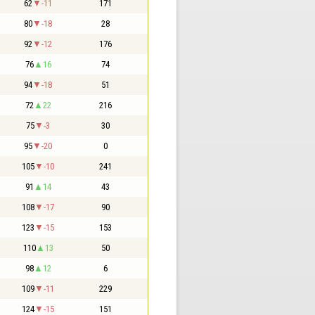
62
-11
171
80
-18
28
92
-12
176
76
16
74
94
-18
51
72
22
216
75
-3
30
95
-20
0
105
-10
241
91
14
43
108
-17
90
123
-15
153
110
13
50
98
12
6
109
-11
229
124
-15
151