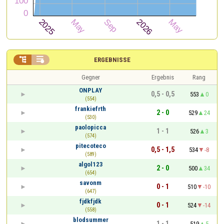


ERGEBNISSE
Gegner
Ergebnis
Rang
ONPLAY
0,5 - 0,5
553
0
(554)
frankiefrth
2 - 0
529
24
(530)
paolopicca
1 - 1
526
3
(574)
pitecoteco
0,5 - 1,5
534
-8
(589)
algol123
2 - 0
500
34
(654)
savonm
0 - 1
510
-10
(647)
fjdkfjdk
0 - 1
524
-14
(558)
blodsummer
1 - 1
519
5