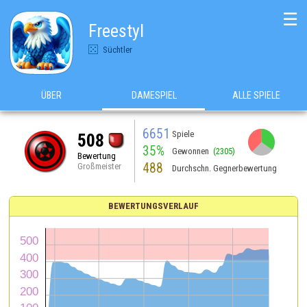
☰
Freestyl
Süchtler
ÜBER
DAMESPIEL
ALLE SPIELE
6651
Spiele
508
35%
Gewonnen
(2305)
Bewertung
488
Großmeister
Durchschn. Gegnerbewertung
BEWERTUNGSVERLAUF