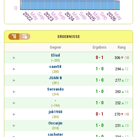


ERGEBNISSE
Gegner
Ergebnis
Rang
Eliud
0 - 1
306
-18
(~202)
caav58
1 - 0
294
12
(200)
JUAN B
1 - 0
277
17
(291)
Servando
1 - 0
263
14
(214)
-
1 - 0
252
11
(~194)
job1960
0 - 1
270
-18
(230)
Oscarjm
1 - 0
251
19
(318)
cacheter
1 - 0
234
17