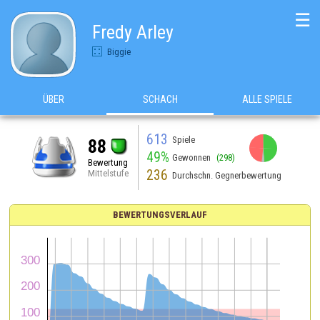
☰
Fredy Arley
Biggie
ÜBER
SCHACH
ALLE SPIELE
613
Spiele
88
49%
Gewonnen
(298)
Bewertung
236
Mittelstufe
Durchschn. Gegnerbewertung
BEWERTUNGSVERLAUF