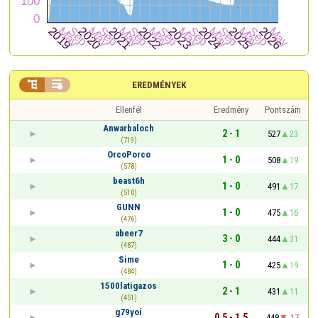


EREDMÉNYEK
Ellenfél
Eredmény
Pontszám
Anwarbaloch
2 - 1
527
23
(719)
OrcoPorco
1 - 0
508
19
(578)
beast6h
1 - 0
491
17
(510)
GUNN
1 - 0
475
16
(476)
abeer7
3 - 0
444
31
(487)
Sime
1 - 0
425
19
(484)
1500latigazos
2 - 1
431
11
(451)
g79yoi
0,5 - 1,5
448
-17