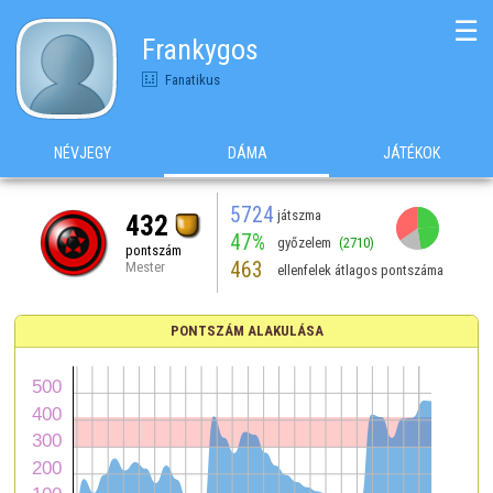
☰
Frankygos
Fanatikus
NÉVJEGY
DÁMA
JÁTÉKOK
5724
játszma
432
47%
győzelem
(2710)
pontszám
463
Mester
ellenfelek átlagos pontszáma
PONTSZÁM ALAKULÁSA