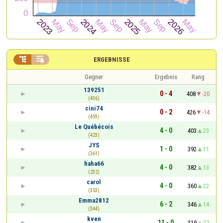


ERGEBNISSE
Gegner
Ergebnis
Rang
139251
0 - 4
408
-20
(436)
cini74
0 - 2
426
-14
(459)
Le Québécois
4 - 0
403
23
(423)
JYS
1 - 0
392
11
(361)
haha66
4 - 0
382
13
(232)
carol
4 - 0
360
22
(353)
Emma2812
6 - 2
346
14
(344)
kven
11 - 0
319
27