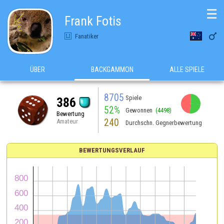
☰
Frank Fotis

Fanatiker
ÜBER
BACKGAMMON
ALLE SPIELE
8705
Spiele
386
52%
Gewonnen
(4498)
Bewertung
240
Amateur
Durchschn. Gegnerbewertung
BEWERTUNGSVERLAUF