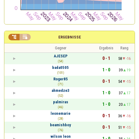


ERGEBNISSE
Gegner
Ergebnis
Rang
AJESEP
0 - 1
58
-16
(54)
bada0505
1 - 0
39
19
(101)
Roger85
0 - 1
54
-15
(71)
ahmedze3
1 - 0
37
17
(52)
palmiras
1 - 0
20
17
(46)
leonemarie
0 - 1
36
-16
(28)
beamishboy
0 - 1
51
-15
(76)
wilson leon
1 - 0
35
16