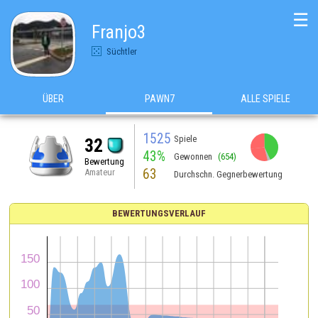
☰
Franjo3
Süchtler
ÜBER
PAWN7
ALLE SPIELE
1525
Spiele
32
43%
Gewonnen
(654)
Bewertung
63
Amateur
Durchschn. Gegnerbewertung
BEWERTUNGSVERLAUF